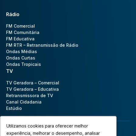
Rádio
FM Comercial
FM Comunitária
FM Educativa
FM RTR – Retransmissão de Rádio
Ondas Médias
Ondas Curtas
Ondas Tropicais
TV
TV Geradora – Comercial
TV Geradora – Educativa
Retransmissora de TV
Canal Cidadania
Estúdio
Utilizamos cookies para oferecer melhor
experiência, melhorar o desempenho, analisar
Predição de cobertura